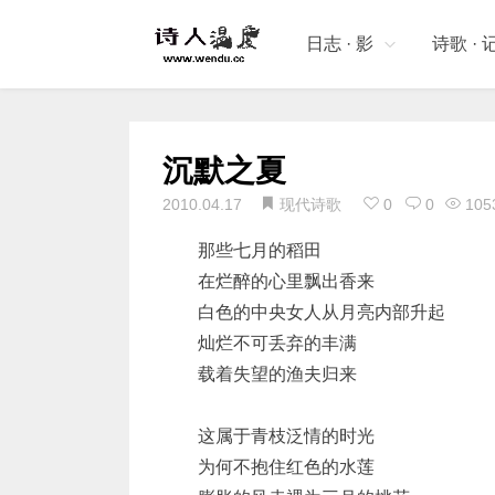
日志 · 影
诗歌 · 
沉默之夏
2010.04.17
现代诗歌
0
0
105
那些七月的稻田
在烂醉的心里飘出香来
白色的中央女人从月亮内部升起
灿烂不可丢弃的丰满
载着失望的渔夫归来
这属于青枝泛情的时光
为何不抱住红色的水莲