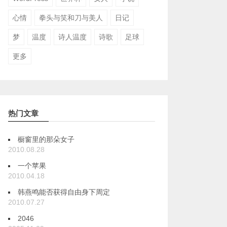
心情
拳头与笑和刀与美人
日记
梦
温度
诗人温度
诗歌
足球
更多
热门文章
橱窗里的那朵女子
2010.08.28
一个苹果
2010.04.18
韩燕鸣能否获得自由身下周定
2010.07.27
2046