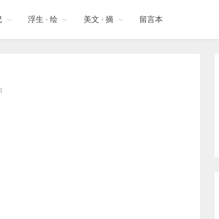
记
浮生 · 绘
美文 · 摘
留言本
3