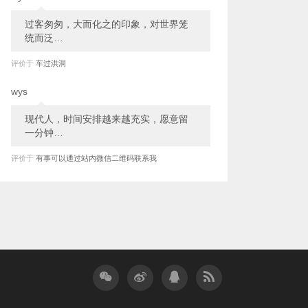
过客匆匆，大而化之的印象，对世界笼
统而泛…
评价于
车过洪洞
wys
现代人，时间安排越来越充实，愿意留
一分钟…
评价于
有事可以通过站内微信二维码联系我