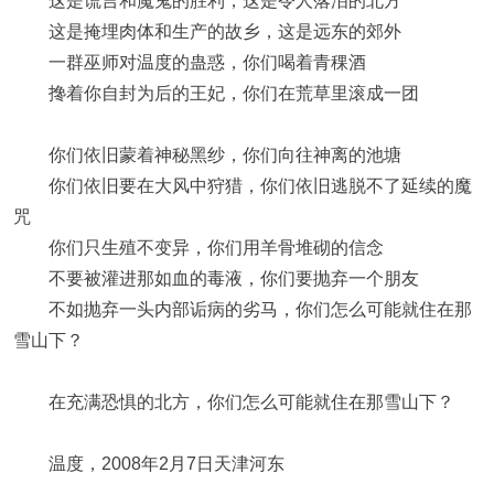
这是谎言和魔鬼的胜利，这是令人落泪的北方
这是掩埋肉体和生产的故乡，这是远东的郊外
一群巫师对温度的蛊惑，你们喝着青稞酒
搀着你自封为后的王妃，你们在荒草里滚成一团
你们依旧蒙着神秘黑纱，你们向往神离的池塘
你们依旧要在大风中狩猎，你们依旧逃脱不了延续的魔
咒
你们只生殖不变异，你们用羊骨堆砌的信念
不要被灌进那如血的毒液，你们要抛弃一个朋友
不如抛弃一头内部诟病的劣马，你们怎么可能就住在那
雪山下？
在充满恐惧的北方，你们怎么可能就住在那雪山下？
温度，2008年2月7日天津河东