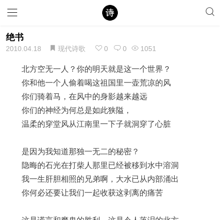
绝书
2010.04.18
现代诗歌
0
0
1051
北方空无一人？你的明天就是这一个世界？
你和他一个人偷着喝这祖国里一壶荒凉的风
你们骑着马，在风中的身影越来越远
你们的神经为何总是如此狭隘，
温柔的穿堂风从江南里一下子就洞穿了心脏
是因为我知道那独一无二的秘密？
隐晦的石光在打柴人那里已经被移到水中溶洞
我一生肝胆相照的兄弟啊，大水已从内部涌出
你何必还要让我们一起收获这剥离的痛苦