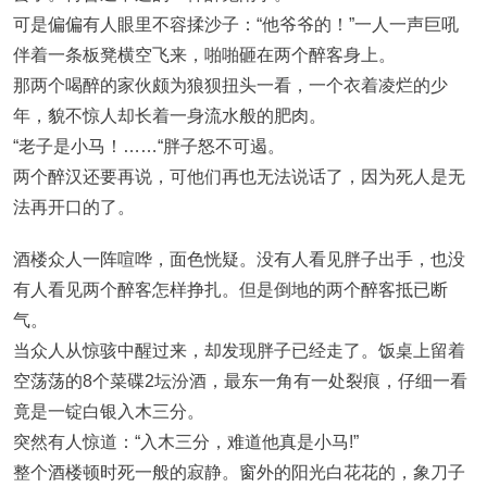
可是偏偏有人眼里不容揉沙子：“他爷爷的！”一人一声巨吼
伴着一条板凳横空飞来，啪啪砸在两个醉客身上。
那两个喝醉的家伙颇为狼狈扭头一看，一个衣着凌烂的少
年，貌不惊人却长着一身流水般的肥肉。
“老子是小马！……“胖子怒不可遏。
两个醉汉还要再说，可他们再也无法说话了，因为死人是无
法再开口的了。
酒楼众人一阵喧哗，面色恍疑。没有人看见胖子出手，也没
有人看见两个醉客怎样挣扎。但是倒地的两个醉客抵已断
气。
当众人从惊骇中醒过来，却发现胖子已经走了。饭桌上留着
空荡荡的8个菜碟2坛汾酒，最东一角有一处裂痕，仔细一看
竟是一锭白银入木三分。
突然有人惊道：“入木三分，难道他真是小马!”
整个酒楼顿时死一般的寂静。窗外的阳光白花花的，象刀子