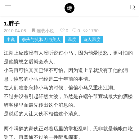
1.胖子
2010.04.08
连载小说
0
0
1790
小说
拳头与笑和刀与美人
温度
诗人温度
江湖上应该没有人没听说过小马，因为他爱愤怒，更可怕的
是他愤怒之后就会杀人。
小马再可怕其实已经不可怕。因为道上早就没有了他的消
息，愤怒的小马已经是二十年前的事情。
在人们准备忘掉小马的时候，偏偏小马又重出江湖。
不过并没有引起轩然大波，虽然是在端午节宜城最大的酒楼
醉客楼里面最先传出这个消息的。
是说话的人让大伙不相信这个消息。
两个喝醉的家伙正对着店里的掌柜乱叫，无非就是赖帐白吃
罢了。再普通不过的一件醉鬼闹事。