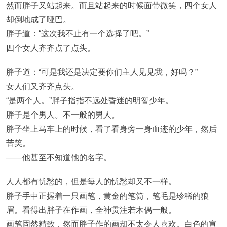
然而胖子又站起来。而且站起来的时候面带微笑，四个女人
却倒地成了哑巴。
胖子道：“这次我不止有一个选择了吧。”
四个女人齐齐点了点头。
胖子道：“可是我还是决定要你们主人见见我，好吗？”
女人们又齐齐点头。
“是两个人。”胖子指指不远处昏迷的明智少年。
胖子是个男人。不一般的男人。
胖子坐上马车上的时候，看了看身旁一身血迹的少年，然后
苦笑。
——他甚至不知道他的名字。
人人都有忧愁的，但是每人的忧愁却又不一样。
胖子手中正握着一只画笔，黄金的笔筒，笔毛是珍稀的狼
眉。看得出胖子在作画，全神贯注若木偶一般。
画笔固然精致，然而胖子作的画却不太令人喜欢。白色的宣