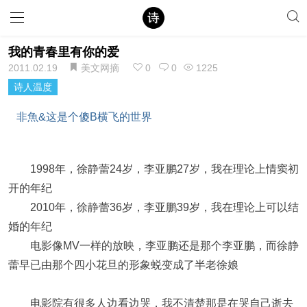
我的青春里有你的爱
2011.02.19
美文网摘
0
0
1225
诗人温度
非魚&这是个傻B横飞的世界
3
1998年，徐静蕾24岁，李亚鹏27岁，我在理论上情窦初
开的年纪
2010年，徐静蕾36岁，李亚鹏39岁，我在理论上可以结
婚的年纪
电影像MV一样的放映，李亚鹏还是那个李亚鹏，而徐静
蕾早已由那个四小花旦的形象蜕变成了半老徐娘
电影院有很多人边看边哭，我不清楚那是在哭自己逝去