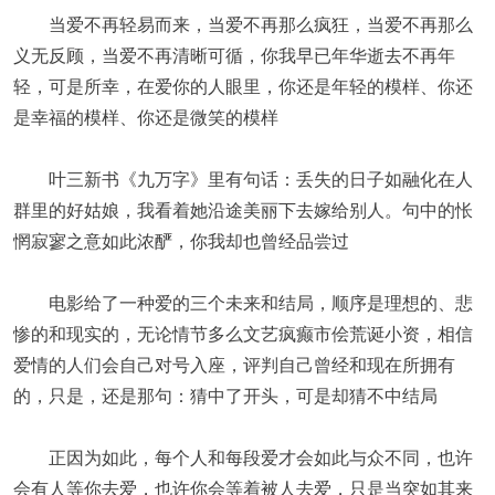
当爱不再轻易而来，当爱不再那么疯狂，当爱不再那么
义无反顾，当爱不再清晰可循，你我早已年华逝去不再年
轻，可是所幸，在爱你的人眼里，你还是年轻的模样、你还
是幸福的模样、你还是微笑的模样
叶三新书《九万字》里有句话：丢失的日子如融化在人
群里的好姑娘，我看着她沿途美丽下去嫁给别人。句中的怅
惘寂寥之意如此浓酽，你我却也曾经品尝过
电影给了一种爱的三个未来和结局，顺序是理想的、悲
惨的和现实的，无论情节多么文艺疯癫市侩荒诞小资，相信
爱情的人们会自己对号入座，评判自己曾经和现在所拥有
的，只是，还是那句：猜中了开头，可是却猜不中结局
正因为如此，每个人和每段爱才会如此与众不同，也许
会有人等你去爱，也许你会等着被人去爱，只是当突如其来