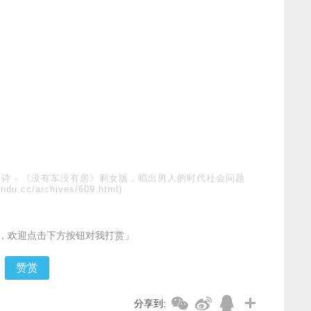
写诗
-
《没有车没有房》剩女版，唱出男人的时代社会问题
endu.cc/archives/609.html)
，欢迎点击下方按钮对我打赏」
赞赏
分享到: