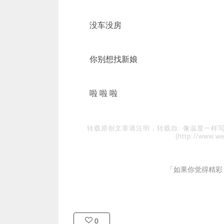
没车没房
你别想找新娘
啦 啦 啦
转载原创文章请注明，转载自:
像温度一样
(http://www.w
「如果你觉得精彩
0