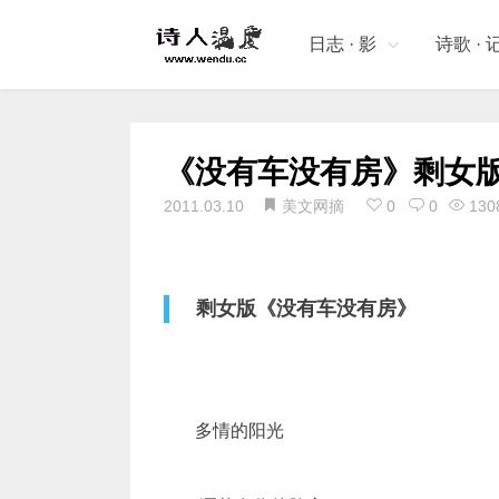
日志 · 影
诗歌 · 
《没有车没有房》剩女
2011.03.10
美文网摘
0
0
130
剩女版《没有车没有房》
多情的阳光