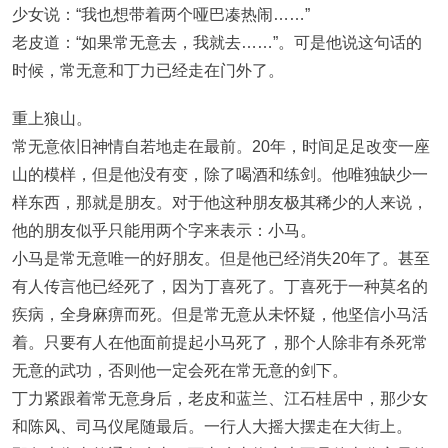
少女说：“我也想带着两个哑巴凑热闹……”
老皮道：“如果常无意去，我就去……”。可是他说这句话的
时候，常无意和丁力已经走在门外了。
重上狼山。
常无意依旧神情自若地走在最前。20年，时间足足改变一座
山的模样，但是他没有变，除了喝酒和练剑。他唯独缺少一
样东西，那就是朋友。对于他这种朋友极其稀少的人来说，
他的朋友似乎只能用两个字来表示：小马。
小马是常无意唯一的好朋友。但是他已经消失20年了。甚至
有人传言他已经死了，因为丁喜死了。丁喜死于一种莫名的
疾病，全身麻痹而死。但是常无意从未怀疑，他坚信小马活
着。只要有人在他面前提起小马死了，那个人除非有杀死常
无意的武功，否则他一定会死在常无意的剑下。
丁力紧跟着常无意身后，老皮和蓝兰、江石桂居中，那少女
和陈风、司马仪尾随最后。一行人大摇大摆走在大街上。