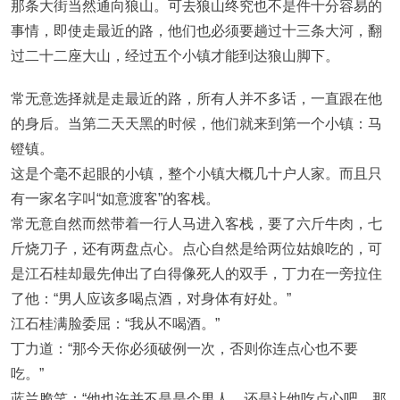
那条大街当然通向狼山。可去狼山终究也不是件十分容易的
事情，即使走最近的路，他们也必须要趟过十三条大河，翻
过二十二座大山，经过五个小镇才能到达狼山脚下。
常无意选择就是走最近的路，所有人并不多话，一直跟在他
的身后。当第二天天黑的时候，他们就来到第一个小镇：马
镫镇。
这是个毫不起眼的小镇，整个小镇大概几十户人家。而且只
有一家名字叫“如意渡客”的客栈。
常无意自然而然带着一行人马进入客栈，要了六斤牛肉，七
斤烧刀子，还有两盘点心。点心自然是给两位姑娘吃的，可
是江石桂却最先伸出了白得像死人的双手，丁力在一旁拉住
了他：“男人应该多喝点酒，对身体有好处。”
江石桂满脸委屈：“我从不喝酒。”
丁力道：“那今天你必须破例一次，否则你连点心也不要
吃。”
蓝兰脆笑：“他也许并不是是个男人，还是让他吃点心吧。那