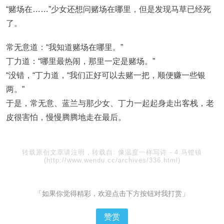
“赌场在……”少女还想问赌场在哪里，但是发现马草已经死
了。
常无意道：“我知道赌场在哪里。”
丁力道：“哪里最热闹，那里一定是赌场。”
“没错，“丁力道，“我们正好可以去赌一把，顺便赚一些银
两。”
于是，常无意、蓝兰与那少女、丁力一起起身走出客栈，老
皮很害怕，慢慢腾腾地走在最后。
转载原创文章请注明，转载自:
像温度一样写诗
-
4.马镫镇
(http://www.wendu.cc/archives/336.html)
「如果你觉得精彩，欢迎点击下方按钮对我打赏」
赞赏