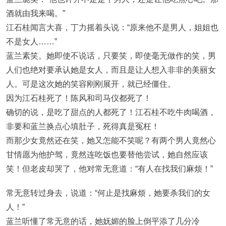
酒就由我来喝。”
江石桂闻言大喜，丁力摇着头说：“原来他不是男人，姐姐也
不是女人……”
蓝兰素笑。她即使不说话，只要笑，即使毫无做作的笑，男
人们也绝对要承认她是女人，而且是让人想入非非的美丽女
人。可是这次她的笑容刚刚展开，就已经僵住。
因为江石桂死了！陈风和司马仪都死了！
确切的说，是吃了甜点的人都死了！江石桂不吃牛肉喝酒，
非要和蓝兰换点心填肚子，死得真是冤枉！
而那少女竟然还在笑，她又怎能不笑呢？有两个男人竟然心
甘情愿为他护驾，竟然连吃饭也要替他尝试，她自然应该
笑！但老皮却哭了，他对常无意道：“有人在找我们麻烦！”
常无意转过身去，说道：“何止是找麻烦，她要杀我们的女
人！”
蓝兰听懂了常无意的话，她妩媚的脸上倒平添了几分冷