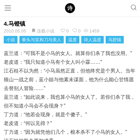
4.马镫镇
2010.05.05
连载小说
0
0
1459
小说
拳头与笑和刀与美人
温度
诗人温度
马蹬镇
蓝兰道：“可我不是小马的女人。就算你们杀了我也没用。”
老皮道：“我只知道小马有个女人叫小霖……”
江石桂不以为然：“小马虽然正直，但他终究是个男人。当年
狼山一战之前，蓝小姐与他素未谋面，他为什么能心甘情愿
去替别人冒险……”
蓝兰道：“如此说来，我也算小马的女人了。若你们杀了我，
但不知道小马会不会现身？”
丁力道：“他若会现身，就是个傻子。”
老皮道：“何以见得？”
丁力道：“因为就凭他们几个，根本杀不了小马的女人。”